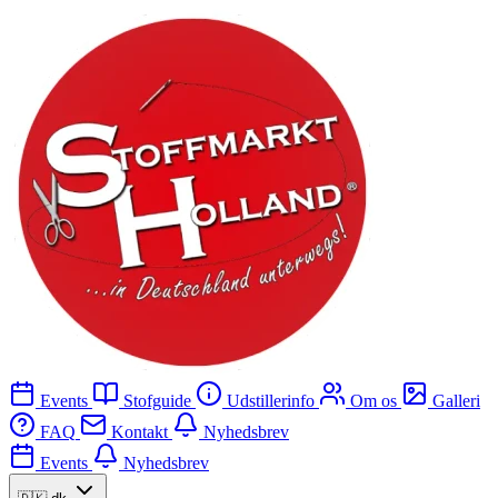
Events
Stofguide
Udstillerinfo
Om os
Galleri
FAQ
Kontakt
Nyhedsbrev
Events
Nyhedsbrev