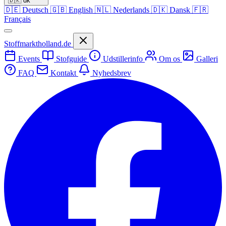
🇩🇰
dk
🇩🇪
Deutsch
🇬🇧
English
🇳🇱
Nederlands
🇩🇰
Dansk
🇫🇷
Français
Stoffmarktholland.de
Events
Stofguide
Udstillerinfo
Om os
Galleri
FAQ
Kontakt
Nyhedsbrev