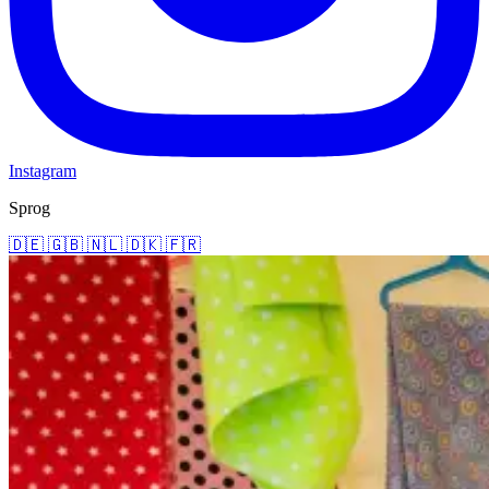
Instagram
Sprog
🇩🇪
🇬🇧
🇳🇱
🇩🇰
🇫🇷