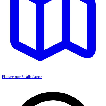
Planlæg rute
Se alle datoer