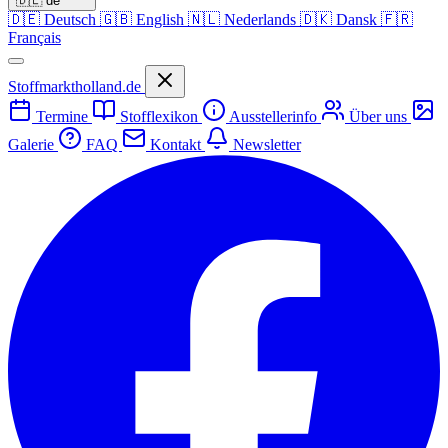
🇩🇪
de
🇩🇪
Deutsch
🇬🇧
English
🇳🇱
Nederlands
🇩🇰
Dansk
🇫🇷
Français
Stoffmarktholland.de
Termine
Stofflexikon
Ausstellerinfo
Über uns
Galerie
FAQ
Kontakt
Newsletter