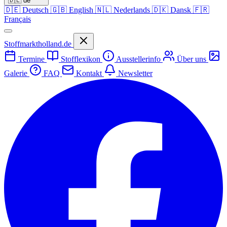
🇩🇪
de
🇩🇪
Deutsch
🇬🇧
English
🇳🇱
Nederlands
🇩🇰
Dansk
🇫🇷
Français
Stoffmarktholland.de
Termine
Stofflexikon
Ausstellerinfo
Über uns
Galerie
FAQ
Kontakt
Newsletter