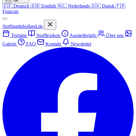
🇩🇪
de
🇩🇪
Deutsch
🇬🇧
English
🇳🇱
Nederlands
🇩🇰
Dansk
🇫🇷
Français
Stoffmarktholland.de
Termine
Stofflexikon
Ausstellerinfo
Über uns
Galerie
FAQ
Kontakt
Newsletter