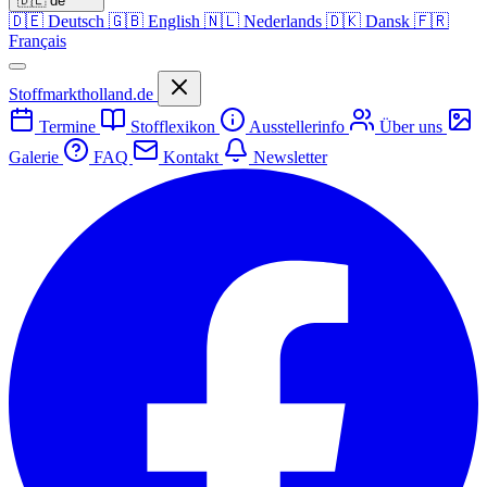
🇩🇪
de
🇩🇪
Deutsch
🇬🇧
English
🇳🇱
Nederlands
🇩🇰
Dansk
🇫🇷
Français
Stoffmarktholland.de
Termine
Stofflexikon
Ausstellerinfo
Über uns
Galerie
FAQ
Kontakt
Newsletter