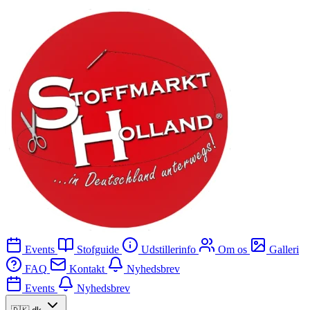
Events
Stofguide
Udstillerinfo
Om os
Galleri
FAQ
Kontakt
Nyhedsbrev
Events
Nyhedsbrev