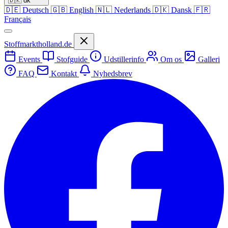
🇩🇰
dk
🇩🇪
Deutsch
🇬🇧
English
🇳🇱
Nederlands
🇩🇰
Dansk
🇫🇷
Français
Stoffmarktholland.de
Events
Stofguide
Udstillerinfo
Om os
Galleri
FAQ
Kontakt
Nyhedsbrev