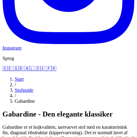
Instagram
Sprog
🇩🇪
🇬🇧
🇳🇱
🇩🇰
🇫🇷
Start
/
Stofguide
/
Gabardine
Gabardine - Den elegante klassiker
Gabardine er et hojkvalitets, taetvaevet stof med en karakteristisk
fin, diagonal ribstruktur (kippervaevning). Det er normalt lavet af