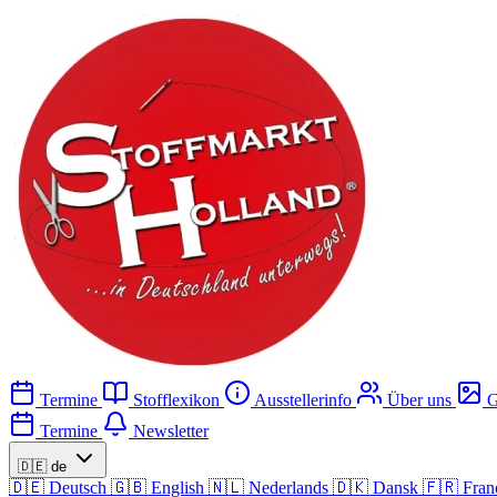
Termine
Stofflexikon
Ausstellerinfo
Über uns
G
Termine
Newsletter
🇩🇪
de
🇩🇪
Deutsch
🇬🇧
English
🇳🇱
Nederlands
🇩🇰
Dansk
🇫🇷
Fran