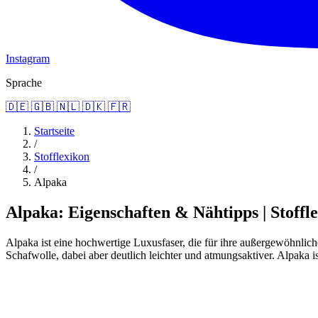
Instagram
Sprache
🇩🇪
🇬🇧
🇳🇱
🇩🇰
🇫🇷
Startseite
/
Stofflexikon
/
Alpaka
Alpaka: Eigenschaften & Nähtipps | Stoffl
Alpaka ist eine hochwertige Luxusfaser, die für ihre außergewöhnlic
Schafwolle, dabei aber deutlich leichter und atmungsaktiver. Alpaka is