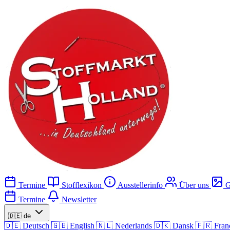
Termine
Stofflexikon
Ausstellerinfo
Über uns
G
Termine
Newsletter
🇩🇪
de
🇩🇪
Deutsch
🇬🇧
English
🇳🇱
Nederlands
🇩🇰
Dansk
🇫🇷
Fran