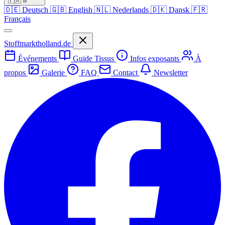
🇫🇷
fr
🇩🇪
Deutsch
🇬🇧
English
🇳🇱
Nederlands
🇩🇰
Dansk
🇫🇷
Français
Stoffmarktholland.de
Événements
Guide Tissus
Infos exposants
À
propos
Galerie
FAQ
Contact
Newsletter