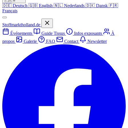
🇫🇷
fr
🇩🇪
Deutsch
🇬🇧
English
🇳🇱
Nederlands
🇩🇰
Dansk
🇫🇷
Français
Stoffmarktholland.de
Événements
Guide Tissus
Infos exposants
À
propos
Galerie
FAQ
Contact
Newsletter