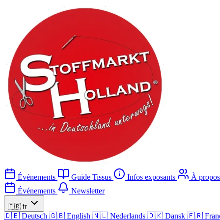
Événements
Guide Tissus
Infos exposants
À propos
Événements
Newsletter
🇫🇷
fr
🇩🇪
Deutsch
🇬🇧
English
🇳🇱
Nederlands
🇩🇰
Dansk
🇫🇷
Fran