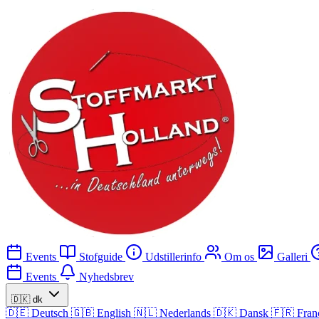
Events
Stofguide
Udstillerinfo
Om os
Galleri
Events
Nyhedsbrev
🇩🇰
dk
🇩🇪
Deutsch
🇬🇧
English
🇳🇱
Nederlands
🇩🇰
Dansk
🇫🇷
Fran