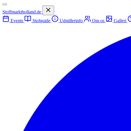
Stoffmarktholland.de
Events
Stofguide
Udstillerinfo
Om os
Galleri