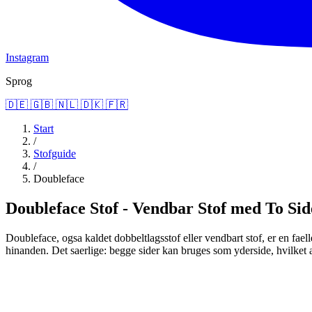
Instagram
Sprog
🇩🇪
🇬🇧
🇳🇱
🇩🇰
🇫🇷
Start
/
Stofguide
/
Doubleface
Doubleface Stof - Vendbar Stof med To Side
Doubleface, ogsa kaldet dobbeltlagsstof eller vendbart stof, er en fael
hinanden. Det saerlige: begge sider kan bruges som yderside, hvilket 