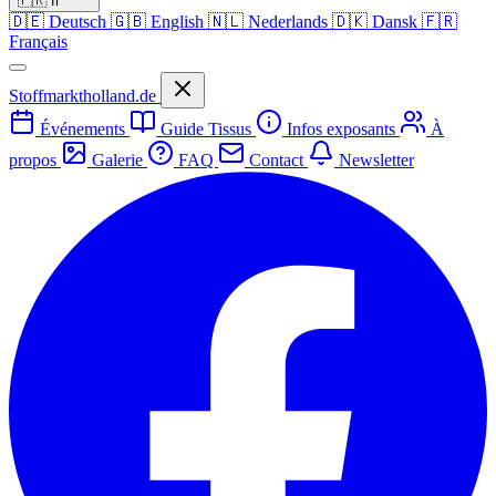
🇫🇷
fr
🇩🇪
Deutsch
🇬🇧
English
🇳🇱
Nederlands
🇩🇰
Dansk
🇫🇷
Français
Stoffmarktholland.de
Événements
Guide Tissus
Infos exposants
À
propos
Galerie
FAQ
Contact
Newsletter