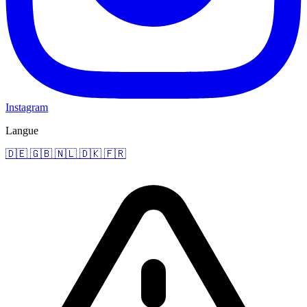
Instagram
Langue
🇩🇪
🇬🇧
🇳🇱
🇩🇰
🇫🇷