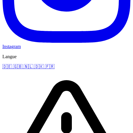
Instagram
Langue
🇩🇪
🇬🇧
🇳🇱
🇩🇰
🇫🇷