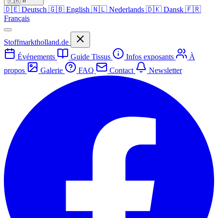
🇫🇷
fr
🇩🇪
Deutsch
🇬🇧
English
🇳🇱
Nederlands
🇩🇰
Dansk
🇫🇷
Français
Stoffmarktholland.de
Événements
Guide Tissus
Infos exposants
À
propos
Galerie
FAQ
Contact
Newsletter