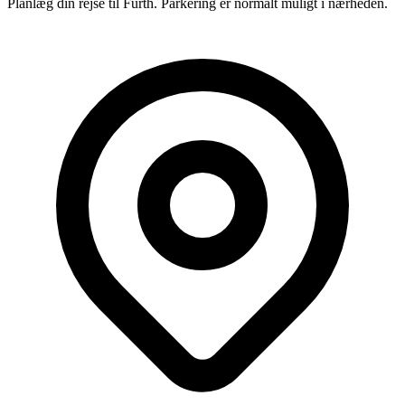
Planlæg din rejse til Fürth. Parkering er normalt muligt i nærheden.