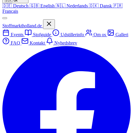
🇩🇰
dk
🇩🇪
Deutsch
🇬🇧
English
🇳🇱
Nederlands
🇩🇰
Dansk
🇫🇷
Français
Stoffmarktholland.de
Events
Stofguide
Udstillerinfo
Om os
Galleri
FAQ
Kontakt
Nyhedsbrev