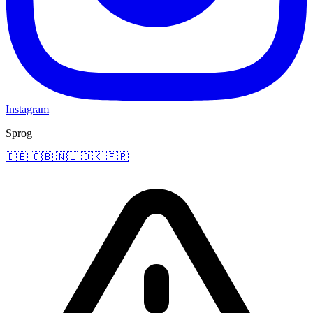
Instagram
Sprog
🇩🇪
🇬🇧
🇳🇱
🇩🇰
🇫🇷