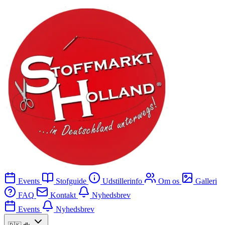
Events
Stofguide
Udstillerinfo
Om os
Galleri
FAQ
Kontakt
Nyhedsbrev
Events
Nyhedsbrev