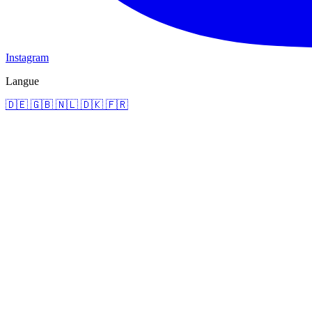
Instagram
Langue
🇩🇪
🇬🇧
🇳🇱
🇩🇰
🇫🇷