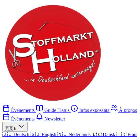
Événements
Guide Tissus
Infos exposants
À propos
Événements
Newsletter
🇫🇷
fr
🇩🇪
Deutsch
🇬🇧
English
🇳🇱
Nederlands
🇩🇰
Dansk
🇫🇷
Fran