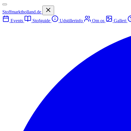
Stoffmarktholland.de
Events
Stofguide
Udstillerinfo
Om os
Galleri