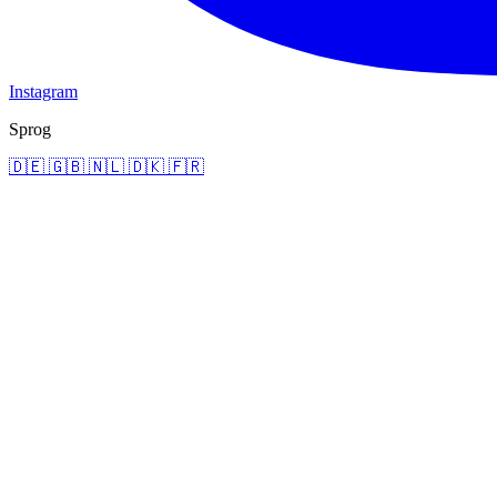
Instagram
Sprog
🇩🇪
🇬🇧
🇳🇱
🇩🇰
🇫🇷