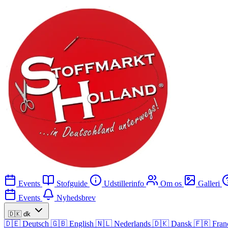
Events
Stofguide
Udstillerinfo
Om os
Galleri
Events
Nyhedsbrev
🇩🇰
dk
🇩🇪
Deutsch
🇬🇧
English
🇳🇱
Nederlands
🇩🇰
Dansk
🇫🇷
Fran