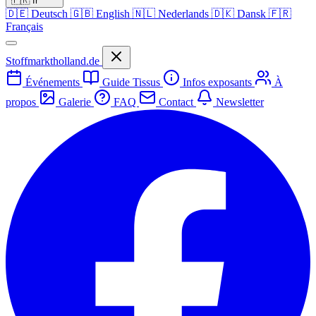
🇫🇷
fr
🇩🇪
Deutsch
🇬🇧
English
🇳🇱
Nederlands
🇩🇰
Dansk
🇫🇷
Français
Stoffmarktholland.de
Événements
Guide Tissus
Infos exposants
À
propos
Galerie
FAQ
Contact
Newsletter