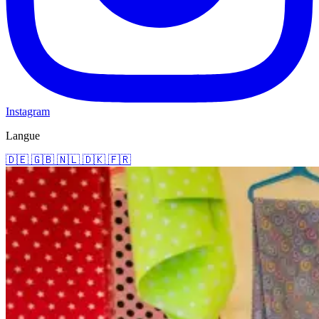
Instagram
Langue
🇩🇪
🇬🇧
🇳🇱
🇩🇰
🇫🇷