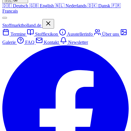
🇩🇪
de
🇩🇪
Deutsch
🇬🇧
English
🇳🇱
Nederlands
🇩🇰
Dansk
🇫🇷
Français
Stoffmarktholland.de
Termine
Stofflexikon
Ausstellerinfo
Über uns
Galerie
FAQ
Kontakt
Newsletter