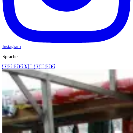
Instagram
Sprache
🇩🇪
🇬🇧
🇳🇱
🇩🇰
🇫🇷