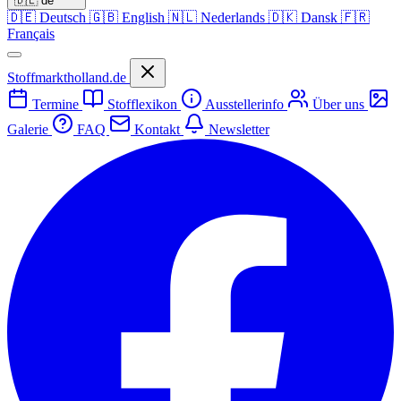
🇩🇪
de
🇩🇪
Deutsch
🇬🇧
English
🇳🇱
Nederlands
🇩🇰
Dansk
🇫🇷
Français
Stoffmarktholland.de
Termine
Stofflexikon
Ausstellerinfo
Über uns
Galerie
FAQ
Kontakt
Newsletter