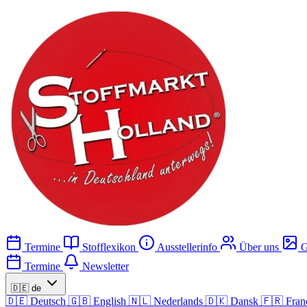
Termine
Stofflexikon
Ausstellerinfo
Über uns
G
Termine
Newsletter
🇩🇪
de
🇩🇪
Deutsch
🇬🇧
English
🇳🇱
Nederlands
🇩🇰
Dansk
🇫🇷
Fran