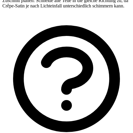
Zuschnitt planen: Schneide alle Teile in die gleiche Richtung zu, da
Crêpe-Satin je nach Lichteinfall unterschiedlich schimmern kann.