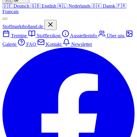
🇩🇪
de
🇩🇪
Deutsch
🇬🇧
English
🇳🇱
Nederlands
🇩🇰
Dansk
🇫🇷
Français
Stoffmarktholland.de
Termine
Stofflexikon
Ausstellerinfo
Über uns
Galerie
FAQ
Kontakt
Newsletter