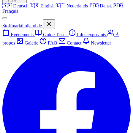
🇫🇷
fr
🇩🇪
Deutsch
🇬🇧
English
🇳🇱
Nederlands
🇩🇰
Dansk
🇫🇷
Français
Stoffmarktholland.de
Événements
Guide Tissus
Infos exposants
À
propos
Galerie
FAQ
Contact
Newsletter