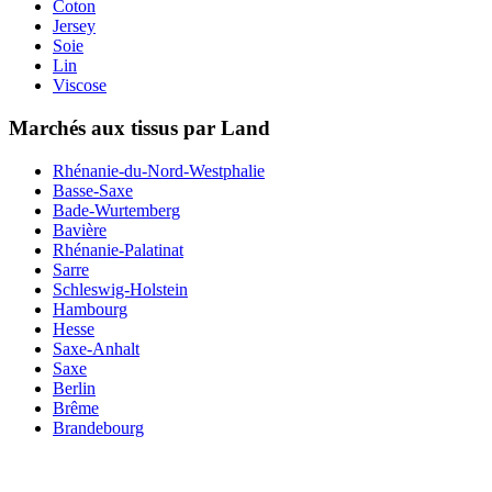
Coton
Jersey
Soie
Lin
Viscose
Marchés aux tissus par Land
Rhénanie-du-Nord-Westphalie
Basse-Saxe
Bade-Wurtemberg
Bavière
Rhénanie-Palatinat
Sarre
Schleswig-Holstein
Hambourg
Hesse
Saxe-Anhalt
Saxe
Berlin
Brême
Brandebourg