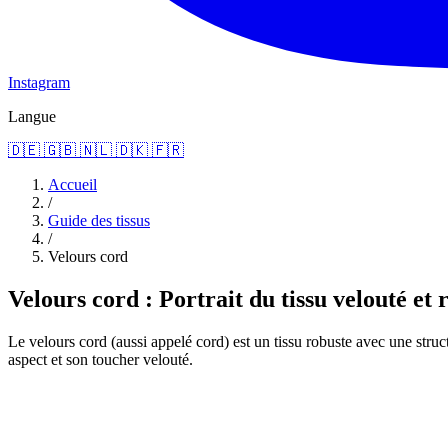
Instagram
Langue
🇩🇪
🇬🇧
🇳🇱
🇩🇰
🇫🇷
Accueil
/
Guide des tissus
/
Velours cord
Velours cord : Portrait du tissu velouté et 
Le velours cord (aussi appelé cord) est un tissu robuste avec une struc
aspect et son toucher velouté.