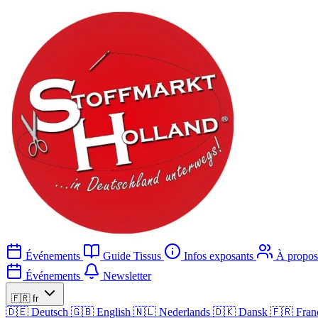
Événements
Guide Tissus
Infos exposants
À propos
Événements
Newsletter
🇫🇷
fr
🇩🇪
Deutsch
🇬🇧
English
🇳🇱
Nederlands
🇩🇰
Dansk
🇫🇷
Fran