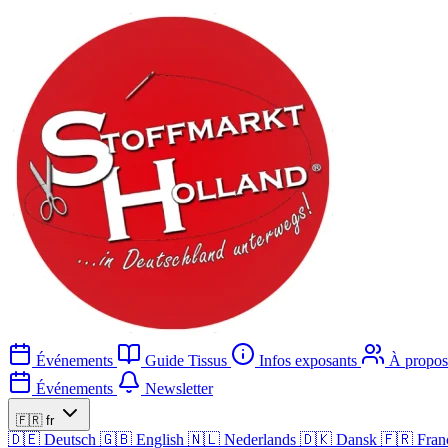
Événements
Guide Tissus
Infos exposants
À propos
Événements
Newsletter
🇫🇷
fr
🇩🇪
Deutsch
🇬🇧
English
🇳🇱
Nederlands
🇩🇰
Dansk
🇫🇷
Fran