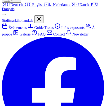
🇫🇷
fr
🇩🇪
Deutsch
🇬🇧
English
🇳🇱
Nederlands
🇩🇰
Dansk
🇫🇷
Français
Stoffmarktholland.de
Événements
Guide Tissus
Infos exposants
À
propos
Galerie
FAQ
Contact
Newsletter