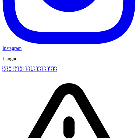
Instagram
Langue
🇩🇪
🇬🇧
🇳🇱
🇩🇰
🇫🇷