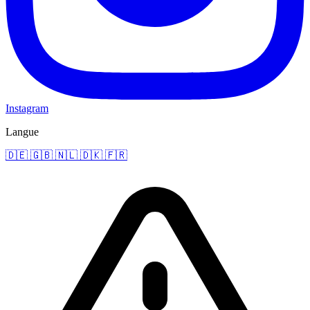
Instagram
Langue
🇩🇪
🇬🇧
🇳🇱
🇩🇰
🇫🇷