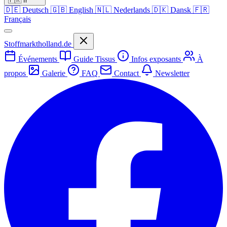
🇫🇷
fr
🇩🇪
Deutsch
🇬🇧
English
🇳🇱
Nederlands
🇩🇰
Dansk
🇫🇷
Français
Stoffmarktholland.de
Événements
Guide Tissus
Infos exposants
À
propos
Galerie
FAQ
Contact
Newsletter