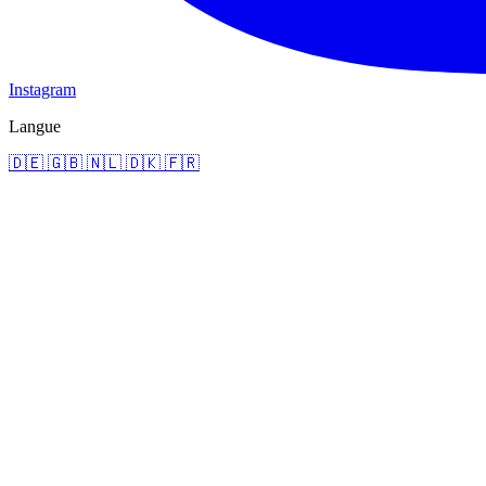
Instagram
Langue
🇩🇪
🇬🇧
🇳🇱
🇩🇰
🇫🇷