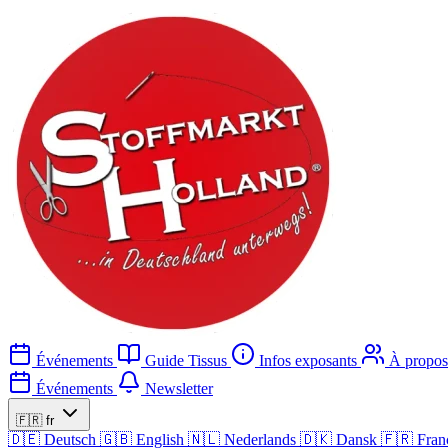
Événements
Guide Tissus
Infos exposants
À propos
Événements
Newsletter
🇫🇷
fr
🇩🇪
Deutsch
🇬🇧
English
🇳🇱
Nederlands
🇩🇰
Dansk
🇫🇷
Fran