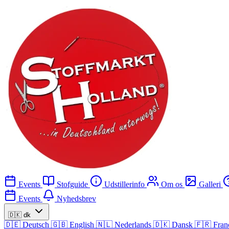
Events
Stofguide
Udstillerinfo
Om os
Galleri
Events
Nyhedsbrev
🇩🇰
dk
🇩🇪
Deutsch
🇬🇧
English
🇳🇱
Nederlands
🇩🇰
Dansk
🇫🇷
Fran