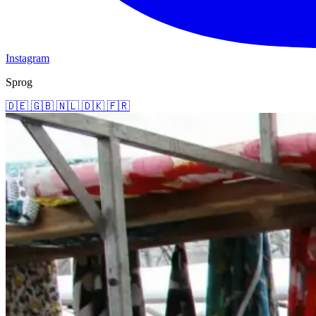
Instagram
Sprog
🇩🇪
🇬🇧
🇳🇱
🇩🇰
🇫🇷