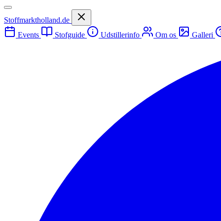
Stoffmarktholland.de
Events
Stofguide
Udstillerinfo
Om os
Galleri