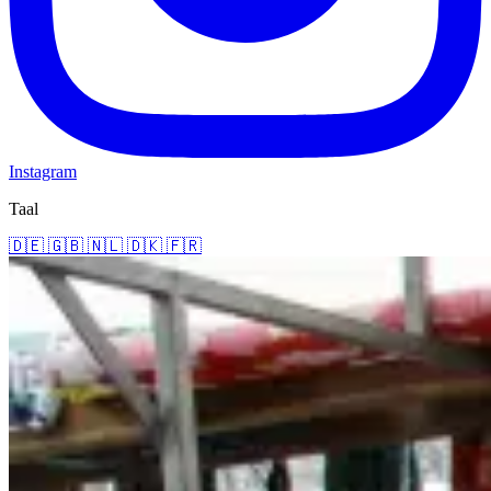
Instagram
Taal
🇩🇪
🇬🇧
🇳🇱
🇩🇰
🇫🇷