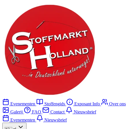
Evenementen
Stoffengids
Exposant Info
Over ons
Galerij
FAQ
Contact
Nieuwsbrief
Evenementen
Nieuwsbrief