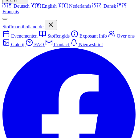
🇳🇱
nl
🇩🇪
Deutsch
🇬🇧
English
🇳🇱
Nederlands
🇩🇰
Dansk
🇫🇷
Français
Stoffmarktholland.de
Evenementen
Stoffengids
Exposant Info
Over ons
Galerij
FAQ
Contact
Nieuwsbrief