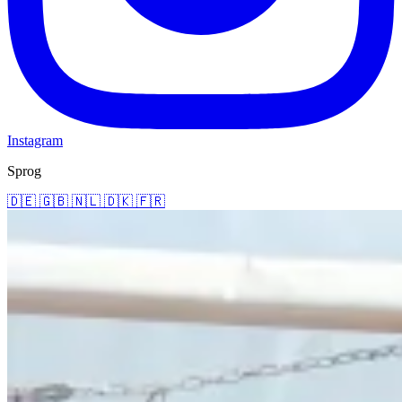
Instagram
Sprog
🇩🇪
🇬🇧
🇳🇱
🇩🇰
🇫🇷