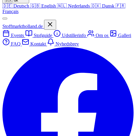
🇩🇰
dk
🇩🇪
Deutsch
🇬🇧
English
🇳🇱
Nederlands
🇩🇰
Dansk
🇫🇷
Français
Stoffmarktholland.de
Events
Stofguide
Udstillerinfo
Om os
Galleri
FAQ
Kontakt
Nyhedsbrev