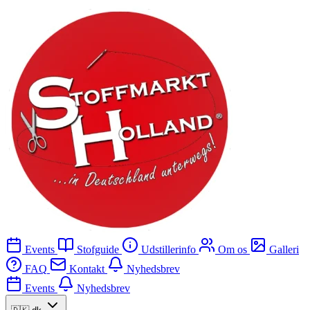
Events
Stofguide
Udstillerinfo
Om os
Galleri
FAQ
Kontakt
Nyhedsbrev
Events
Nyhedsbrev