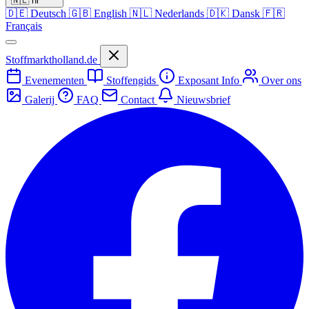
🇳🇱
nl
🇩🇪
Deutsch
🇬🇧
English
🇳🇱
Nederlands
🇩🇰
Dansk
🇫🇷
Français
Stoffmarktholland.de
Evenementen
Stoffengids
Exposant Info
Over ons
Galerij
FAQ
Contact
Nieuwsbrief