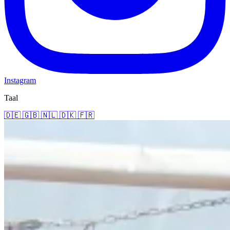
Instagram
Taal
🇩🇪
🇬🇧
🇳🇱
🇩🇰
🇫🇷