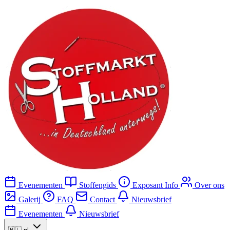
Evenementen
Stoffengids
Exposant Info
Over ons
Galerij
FAQ
Contact
Nieuwsbrief
Evenementen
Nieuwsbrief