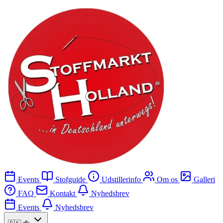
Events
Stofguide
Udstillerinfo
Om os
Galleri
FAQ
Kontakt
Nyhedsbrev
Events
Nyhedsbrev