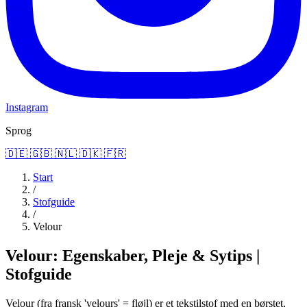
Instagram
Sprog
🇩🇪
🇬🇧
🇳🇱
🇩🇰
🇫🇷
Start
/
Stofguide
/
Velour
Velour: Egenskaber, Pleje & Sytips |
Stofguide
Velour (fra fransk 'velours' = fløjl) er et tekstilstof med en børstet,