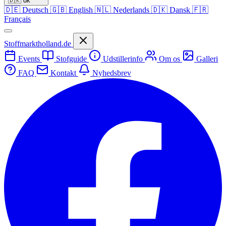
🇩🇰
dk
🇩🇪
Deutsch
🇬🇧
English
🇳🇱
Nederlands
🇩🇰
Dansk
🇫🇷
Français
Stoffmarktholland.de
Events
Stofguide
Udstillerinfo
Om os
Galleri
FAQ
Kontakt
Nyhedsbrev