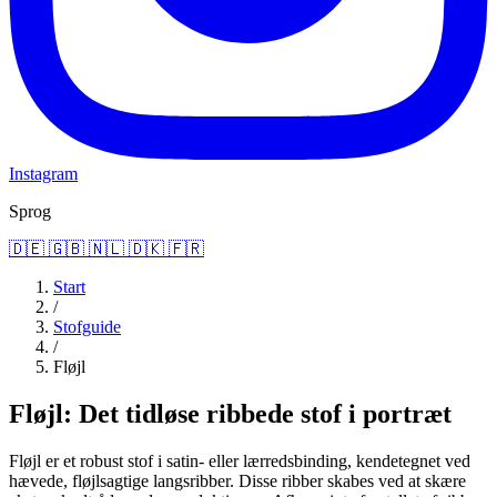
Instagram
Sprog
🇩🇪
🇬🇧
🇳🇱
🇩🇰
🇫🇷
Start
/
Stofguide
/
Fløjl
Fløjl: Det tidløse ribbede stof i portræt
Fløjl er et robust stof i satin- eller lærredsbinding, kendetegnet ved
hævede, fløjlsagtige langsribber. Disse ribber skabes ved at skære