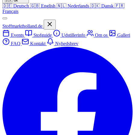
🇩🇰
dk
🇩🇪
Deutsch
🇬🇧
English
🇳🇱
Nederlands
🇩🇰
Dansk
🇫🇷
Français
Stoffmarktholland.de
Events
Stofguide
Udstillerinfo
Om os
Galleri
FAQ
Kontakt
Nyhedsbrev