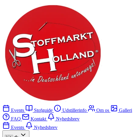
Events
Stofguide
Udstillerinfo
Om os
Galleri
FAQ
Kontakt
Nyhedsbrev
Events
Nyhedsbrev