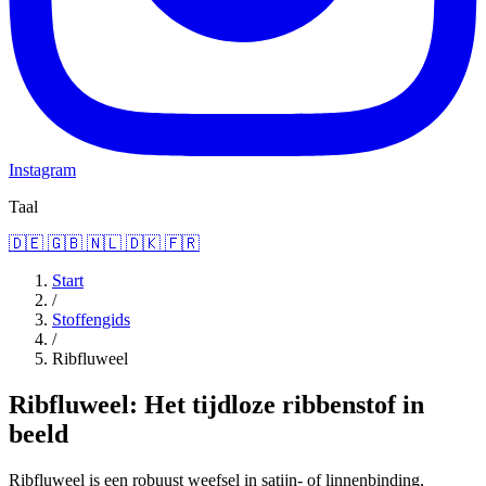
Instagram
Taal
🇩🇪
🇬🇧
🇳🇱
🇩🇰
🇫🇷
Start
/
Stoffengids
/
Ribfluweel
Ribfluweel: Het tijdloze ribbenstof in
beeld
Ribfluweel is een robuust weefsel in satijn- of linnenbinding,