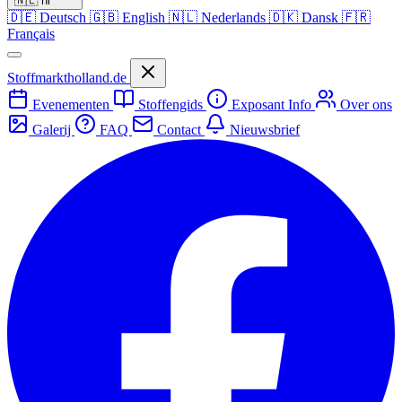
🇳🇱
nl
🇩🇪
Deutsch
🇬🇧
English
🇳🇱
Nederlands
🇩🇰
Dansk
🇫🇷
Français
Stoffmarktholland.de
Evenementen
Stoffengids
Exposant Info
Over ons
Galerij
FAQ
Contact
Nieuwsbrief