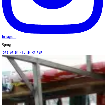
Instagram
Sprog
🇩🇪
🇬🇧
🇳🇱
🇩🇰
🇫🇷