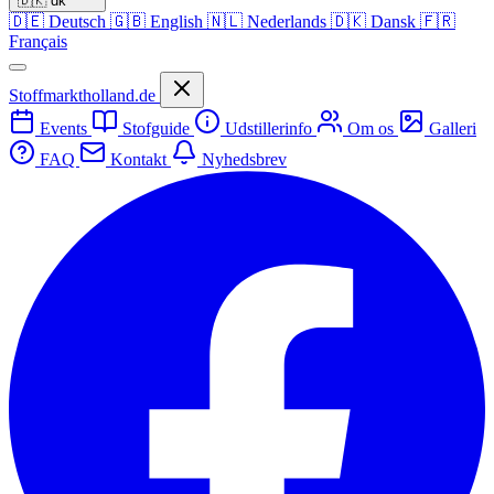
🇩🇰
dk
🇩🇪
Deutsch
🇬🇧
English
🇳🇱
Nederlands
🇩🇰
Dansk
🇫🇷
Français
Stoffmarktholland.de
Events
Stofguide
Udstillerinfo
Om os
Galleri
FAQ
Kontakt
Nyhedsbrev