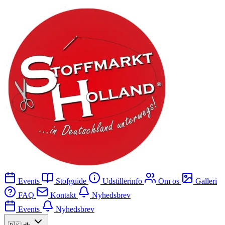
Events
Stofguide
Udstillerinfo
Om os
Galleri
FAQ
Kontakt
Nyhedsbrev
Events
Nyhedsbrev