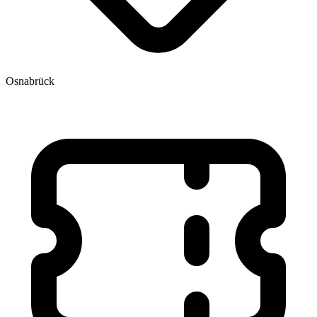
Osnabrück