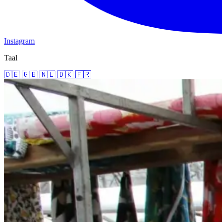
Instagram
Taal
🇩🇪
🇬🇧
🇳🇱
🇩🇰
🇫🇷