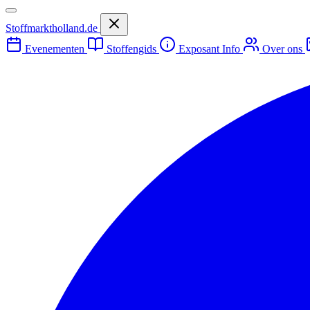
Stoffmarktholland.de
Evenementen
Stoffengids
Exposant Info
Over ons