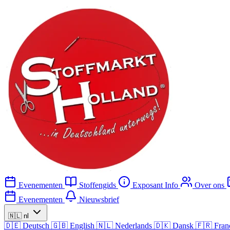
Evenementen
Stoffengids
Exposant Info
Over ons
Evenementen
Nieuwsbrief
🇳🇱
nl
🇩🇪
Deutsch
🇬🇧
English
🇳🇱
Nederlands
🇩🇰
Dansk
🇫🇷
Fran