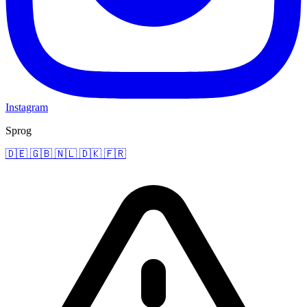
Instagram
Sprog
🇩🇪
🇬🇧
🇳🇱
🇩🇰
🇫🇷