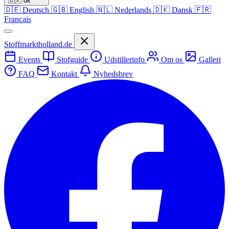
🇩🇰
dk
🇩🇪
Deutsch
🇬🇧
English
🇳🇱
Nederlands
🇩🇰
Dansk
🇫🇷
Français
Stoffmarktholland.de
Events
Stofguide
Udstillerinfo
Om os
Galleri
FAQ
Kontakt
Nyhedsbrev