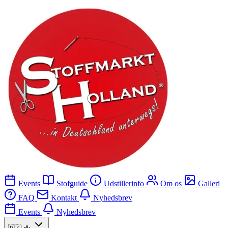
Events
Stofguide
Udstillerinfo
Om os
Galleri
FAQ
Kontakt
Nyhedsbrev
Events
Nyhedsbrev