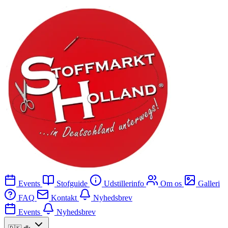
Events
Stofguide
Udstillerinfo
Om os
Galleri
FAQ
Kontakt
Nyhedsbrev
Events
Nyhedsbrev