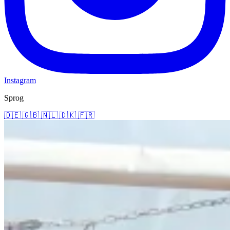
Instagram
Sprog
🇩🇪
🇬🇧
🇳🇱
🇩🇰
🇫🇷