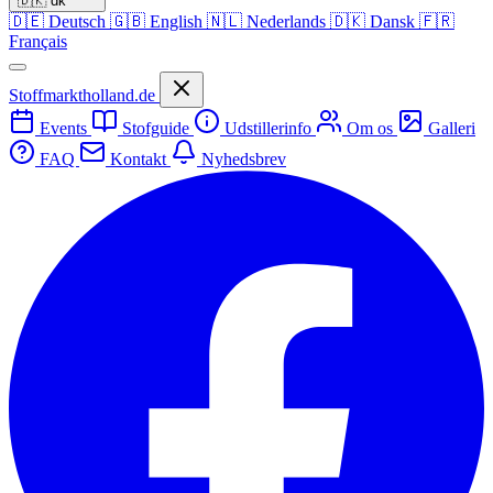
🇩🇰
dk
🇩🇪
Deutsch
🇬🇧
English
🇳🇱
Nederlands
🇩🇰
Dansk
🇫🇷
Français
Stoffmarktholland.de
Events
Stofguide
Udstillerinfo
Om os
Galleri
FAQ
Kontakt
Nyhedsbrev