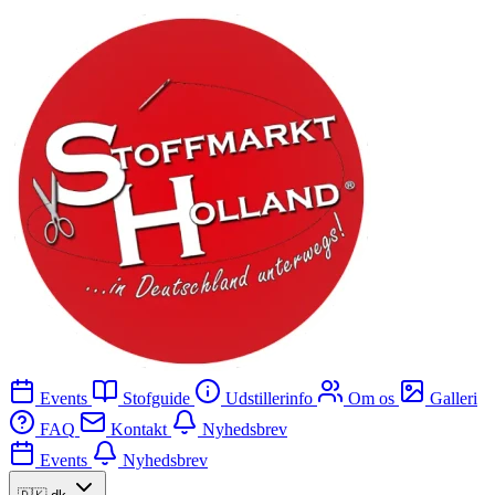
Events
Stofguide
Udstillerinfo
Om os
Galleri
FAQ
Kontakt
Nyhedsbrev
Events
Nyhedsbrev