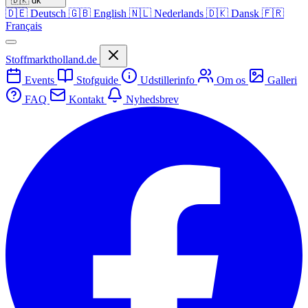
🇩🇰
dk
🇩🇪
Deutsch
🇬🇧
English
🇳🇱
Nederlands
🇩🇰
Dansk
🇫🇷
Français
Stoffmarktholland.de
Events
Stofguide
Udstillerinfo
Om os
Galleri
FAQ
Kontakt
Nyhedsbrev