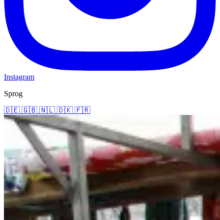
Instagram
Sprog
🇩🇪
🇬🇧
🇳🇱
🇩🇰
🇫🇷