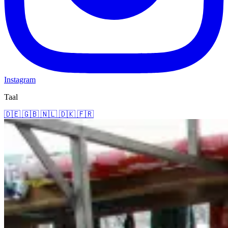
Instagram
Taal
🇩🇪
🇬🇧
🇳🇱
🇩🇰
🇫🇷