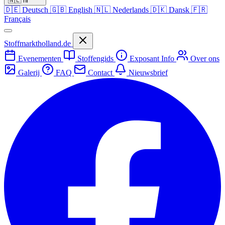
🇳🇱
nl
🇩🇪
Deutsch
🇬🇧
English
🇳🇱
Nederlands
🇩🇰
Dansk
🇫🇷
Français
Stoffmarktholland.de
Evenementen
Stoffengids
Exposant Info
Over ons
Galerij
FAQ
Contact
Nieuwsbrief