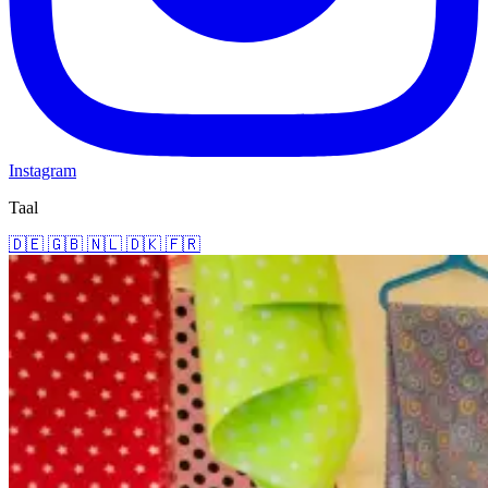
Instagram
Taal
🇩🇪
🇬🇧
🇳🇱
🇩🇰
🇫🇷