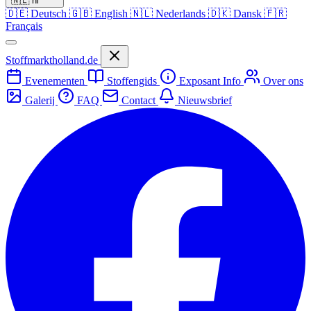
🇳🇱
nl
🇩🇪
Deutsch
🇬🇧
English
🇳🇱
Nederlands
🇩🇰
Dansk
🇫🇷
Français
Stoffmarktholland.de
Evenementen
Stoffengids
Exposant Info
Over ons
Galerij
FAQ
Contact
Nieuwsbrief