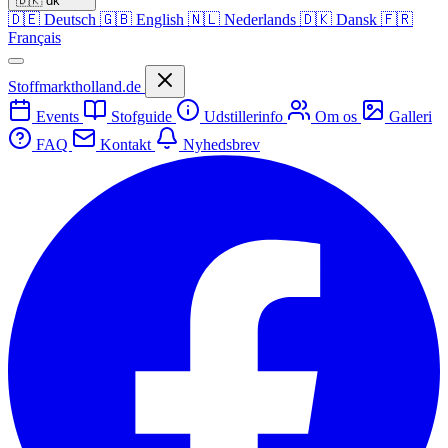
🇩🇰
dk
🇩🇪
Deutsch
🇬🇧
English
🇳🇱
Nederlands
🇩🇰
Dansk
🇫🇷
Français
Stoffmarktholland.de
Events
Stofguide
Udstillerinfo
Om os
Galleri
FAQ
Kontakt
Nyhedsbrev