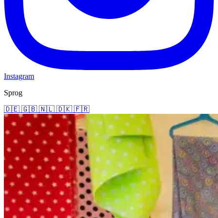
Instagram
Sprog
🇩🇪
🇬🇧
🇳🇱
🇩🇰
🇫🇷