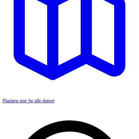
Planlæg rute
Se alle datoer