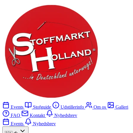
Events
Stofguide
Udstillerinfo
Om os
Galleri
FAQ
Kontakt
Nyhedsbrev
Events
Nyhedsbrev