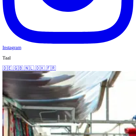
Instagram
Taal
🇩🇪
🇬🇧
🇳🇱
🇩🇰
🇫🇷