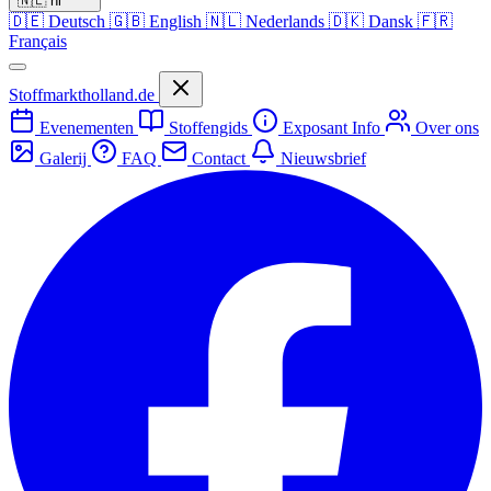
🇳🇱
nl
🇩🇪
Deutsch
🇬🇧
English
🇳🇱
Nederlands
🇩🇰
Dansk
🇫🇷
Français
Stoffmarktholland.de
Evenementen
Stoffengids
Exposant Info
Over ons
Galerij
FAQ
Contact
Nieuwsbrief