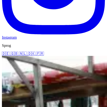
Instagram
Sprog
🇩🇪
🇬🇧
🇳🇱
🇩🇰
🇫🇷