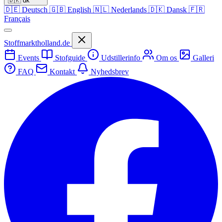
🇩🇰
dk
🇩🇪
Deutsch
🇬🇧
English
🇳🇱
Nederlands
🇩🇰
Dansk
🇫🇷
Français
Stoffmarktholland.de
Events
Stofguide
Udstillerinfo
Om os
Galleri
FAQ
Kontakt
Nyhedsbrev