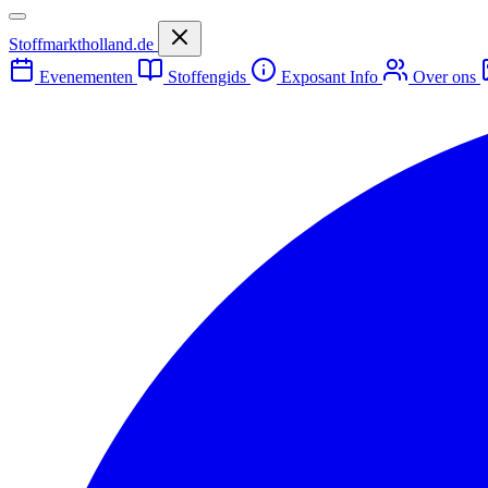
Stoffmarktholland.de
Evenementen
Stoffengids
Exposant Info
Over ons