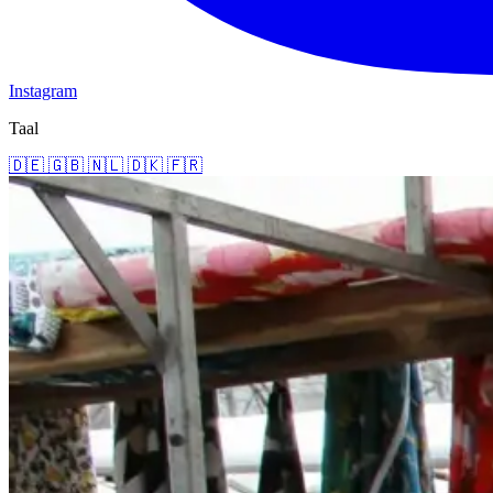
Instagram
Taal
🇩🇪
🇬🇧
🇳🇱
🇩🇰
🇫🇷