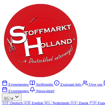
Evenementen
Stoffengids
Exposant Info
Over ons
Evenementen
Nieuwsbrief
🇳🇱
nl
🇩🇪
Deutsch
🇬🇧
English
🇳🇱
Nederlands
🇩🇰
Dansk
🇫🇷
Fran