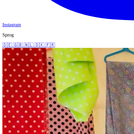
Instagram
Sprog
🇩🇪
🇬🇧
🇳🇱
🇩🇰
🇫🇷