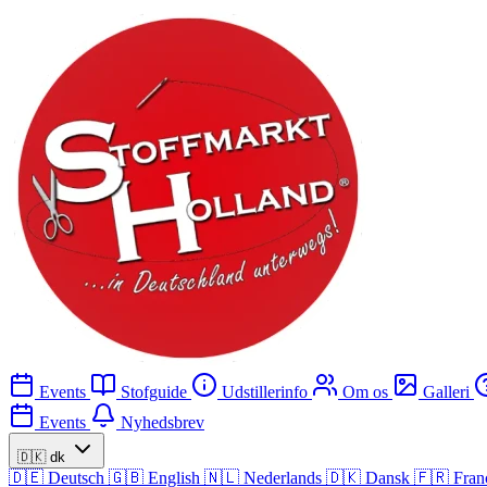
Events
Stofguide
Udstillerinfo
Om os
Galleri
Events
Nyhedsbrev
🇩🇰
dk
🇩🇪
Deutsch
🇬🇧
English
🇳🇱
Nederlands
🇩🇰
Dansk
🇫🇷
Fran