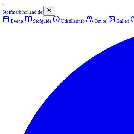
Stoffmarktholland.de
Events
Stofguide
Udstillerinfo
Om os
Galleri