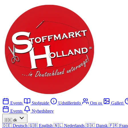
Events
Stofguide
Udstillerinfo
Om os
Galleri
Events
Nyhedsbrev
🇩🇰
dk
🇩🇪
Deutsch
🇬🇧
English
🇳🇱
Nederlands
🇩🇰
Dansk
🇫🇷
Fran