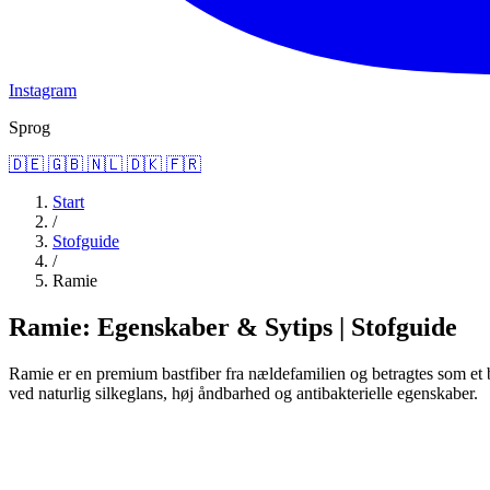
Instagram
Sprog
🇩🇪
🇬🇧
🇳🇱
🇩🇰
🇫🇷
Start
/
Stofguide
/
Ramie
Ramie: Egenskaber & Sytips | Stofguide
Ramie er en premium bastfiber fra nældefamilien og betragtes som et 
ved naturlig silkeglans, høj åndbarhed og antibakterielle egenskaber.