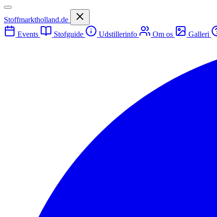
Stoffmarktholland.de
Events
Stofguide
Udstillerinfo
Om os
Galleri