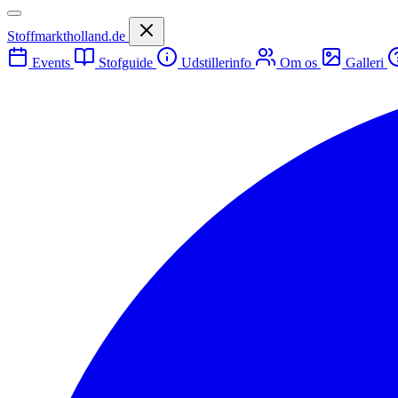
Stoffmarktholland.de
Events
Stofguide
Udstillerinfo
Om os
Galleri