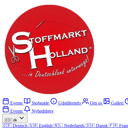
Events
Stofguide
Udstillerinfo
Om os
Galleri
Events
Nyhedsbrev
🇩🇰
dk
🇩🇪
Deutsch
🇬🇧
English
🇳🇱
Nederlands
🇩🇰
Dansk
🇫🇷
Fran