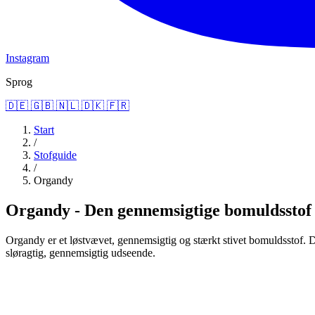
Instagram
Sprog
🇩🇪
🇬🇧
🇳🇱
🇩🇰
🇫🇷
Start
/
Stofguide
/
Organdy
Organdy - Den gennemsigtige bomuldsstof
Organdy er et løstvævet, gennemsigtig og stærkt stivet bomuldsstof. De
sløragtig, gennemsigtig udseende.