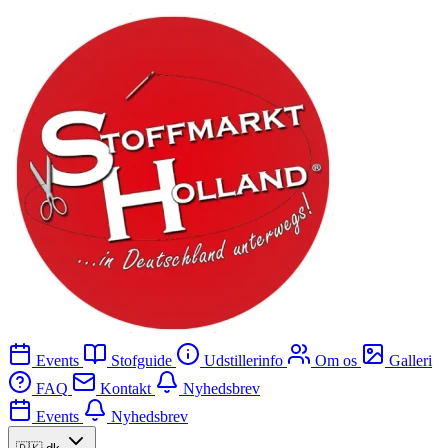
Events
Stofguide
Udstillerinfo
Om os
Galleri
FAQ
Kontakt
Nyhedsbrev
Events
Nyhedsbrev