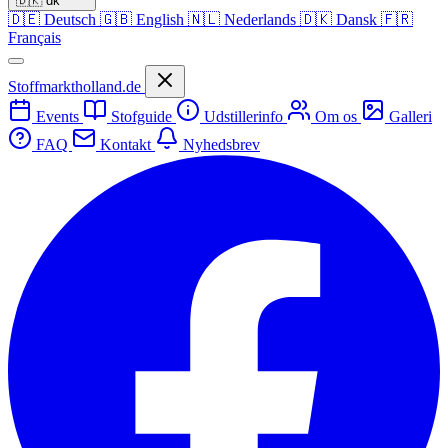
🇩🇰
dk
🇩🇪
Deutsch
🇬🇧
English
🇳🇱
Nederlands
🇩🇰
Dansk
🇫🇷
Français
Stoffmarktholland.de
Events
Stofguide
Udstillerinfo
Om os
Galleri
FAQ
Kontakt
Nyhedsbrev