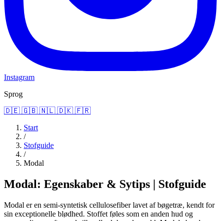
Instagram
Sprog
🇩🇪
🇬🇧
🇳🇱
🇩🇰
🇫🇷
Start
/
Stofguide
/
Modal
Modal: Egenskaber & Sytips | Stofguide
Modal er en semi-syntetisk cellulosefiber lavet af bøgetræ, kendt for
sin exceptionelle blødhed. Stoffet føles som en anden hud og