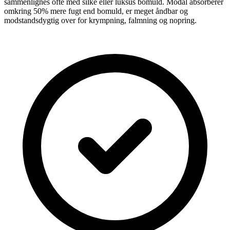
sammenlignes ofte med silke eller luksus bomuld. Modal absorberer
omkring 50% mere fugt end bomuld, er meget åndbar og
modstandsdygtig over for krympning, falmning og nopring.